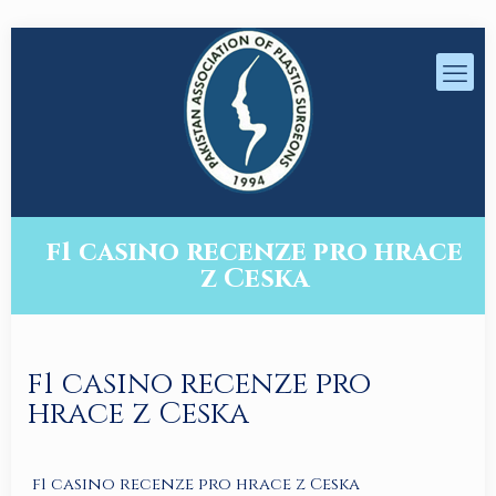
f1 casino recenze pro hrace
z Ceska
f1 casino recenze pro
hrace z Ceska
f1 casino recenze pro hrace z Ceska