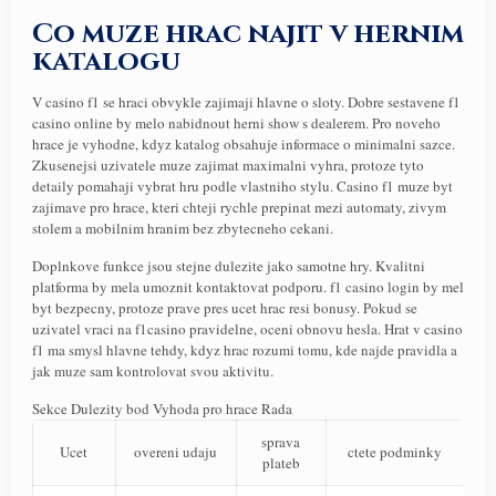
Co muze hrac najit v hernim
katalogu
V casino f1 se hraci obvykle zajimaji hlavne o sloty. Dobre sestavene f1
casino online by melo nabidnout herni show s dealerem. Pro noveho
hrace je vyhodne, kdyz katalog obsahuje informace o minimalni sazce.
Zkusenejsi uzivatele muze zajimat maximalni vyhra, protoze tyto
detaily pomahaji vybrat hru podle vlastniho stylu. Casino f1 muze byt
zajimave pro hrace, kteri chteji rychle prepinat mezi automaty, zivym
stolem a mobilnim hranim bez zbytecneho cekani.
Doplnkove funkce jsou stejne dulezite jako samotne hry. Kvalitni
platforma by mela umoznit kontaktovat podporu. f1 casino login by mel
byt bezpecny, protoze prave pres ucet hrac resi bonusy. Pokud se
uzivatel vraci na f1casino pravidelne, oceni obnovu hesla. Hrat v casino
f1 ma smysl hlavne tehdy, kdyz hrac rozumi tomu, kde najde pravidla a
jak muze sam kontrolovat svou aktivitu.
Sekce Dulezity bod Vyhoda pro hrace Rada
sprava
Ucet
overeni udaju
ctete podminky
plateb