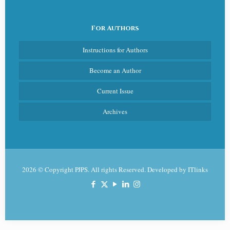
For Authors
Instructions for Authors
Become an Author
Current Issue
Archives
2026 © Copyright PJPS. All rights Reserved. Developed by
ITlinks