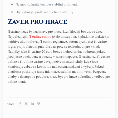
Na mobilu hrajte jen pres stabilni pripojeni.
Hry vybirejte podle rozpoctu a volatility.
Zaver pro hrace
f1casino muze byt zajimave pro hrace, kteri hledaji bonusove akce.
Nejdulezitejsi
f1 online casino
je ale pristupovat k platforme prakticky:
nejdrive zkontrolovat f1 casino registrace, potom vyzkouset f1 casino
login, projit platebni pravidla a az pote se rozhodnout pro vklad.
Nabidky jako f1 casino 20 euro bonus mohou pridat hodnotu, pokud
jsou jasne pochopene a pouzite v ramci rozpoctu. f1 casino cz, f1 casino
online a f1 online casino davaji nejvetsi smysl tehdy, kdyz hrac
kombinuje zabavu s kontrolou nad casem, sazkami a vybery. Pokud
platforma poskytuje jasne informace, stabilni mobilni verzi, bezpecne
platby a dostupnou podporu, muze byt pro hrace pohodlnou volbou pro
online hrani.
Share